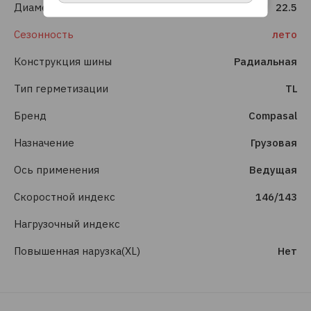
Диаметр
22.5
Сезонность
лето
Конструкция шины
Радиальная
Тип герметизации
TL
Бренд
Compasal
Назначение
Грузовая
Ось применения
Ведущая
Скоростной индекс
146/143
Нагрузочный индекс
Повышенная нарузка(XL)
Нет