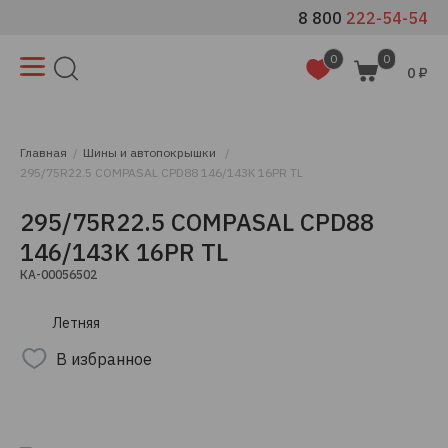
8 800
222-54-54
0
0
0 ₽
Главная
Шины и автопокрышки
295/75R22.5 COMPASAL CPD88 146/143K 16PR TL
295/75R22.5 COMPASAL CPD88
146/143K 16PR TL
КА-00056502
Летняя
В избранное