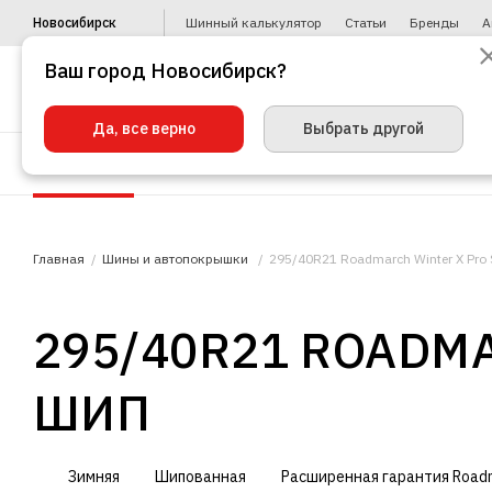
Новосибирск
Шинный калькулятор
Статьи
Бренды
А
Ваш город Новосибирск?
Да, все верно
Выбрать другой
Шины
Диски
Уценка
Автото
Главная
Шины и автопокрышки
295/40R21 Roadmarch Winter X Pro
295/40R21 ROADMA
ШИП
Зимняя
Шипованная
Расширенная гарантия Road