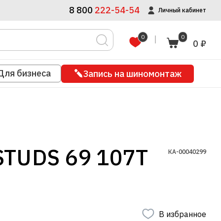
8 800
222-54-54
Личный кабинет
0
0
0 ₽
Для бизнеса
Запись на шиномонтаж
TUDS 69 107T
КА-00040299
В избранное