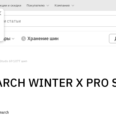
кции и скидки
Покупателю
Компания
вары
Хранение шин
 Studs 69 107T шип
RCH WINTER X PRO S
march