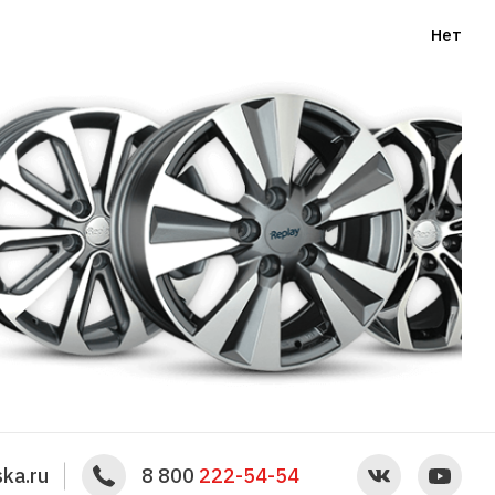
Нет
ka.ru
8 800
222-54-54