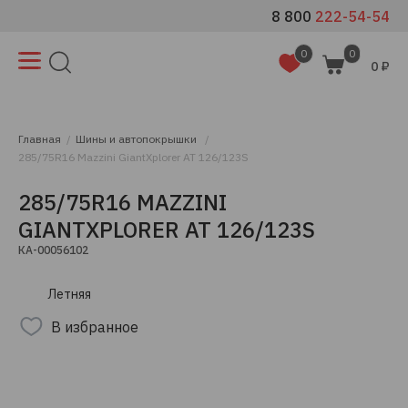
8 800
222-54-54
0
0
0 ₽
Главная
Шины и автопокрышки
285/75R16 Mazzini GiantXplorer AT 126/123S
285/75R16 MAZZINI
GIANTXPLORER AT 126/123S
КА-00056102
Летняя
В избранное