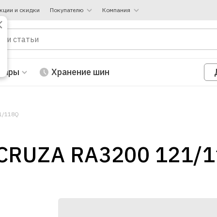
кции и скидки
Покупателю
Компания
вары
Хранение шин
1/118Q
CRUZA RA3200 121/