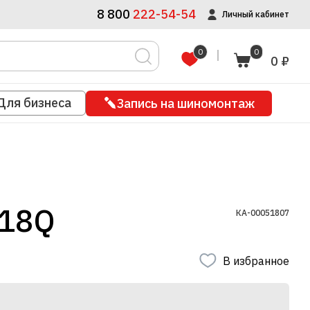
8 800
222-54-54
Личный кабинет
0
0
0 ₽
Для бизнеса
Запись на шиномонтаж
118Q
КА-00051807
В избранное