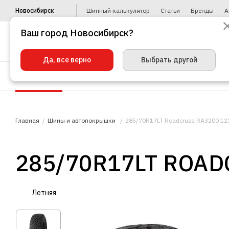
Новосибирск
Шинный калькулятор
Статьи
Бренды
А
Ваш город Новосибирск?
Да, все верно
Выбрать другой
Шины
Диски
Уценка
Автото
Главная
Шины и автопокрышки
285/70R17LT Roadcruza RA3200 12
285/70R17LT ROAD
Летняя