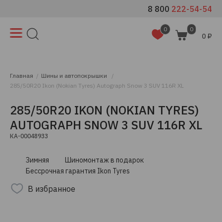
8 800
222-54-54
0
0
0 ₽
Главная
Шины и автопокрышки
285/50R20 Ikon (Nokian Tyres) Autograph Snow 3 SUV 116R XL
285/50R20 IKON (NOKIAN TYRES)
AUTOGRAPH SNOW 3 SUV 116R XL
КА-00048933
Зимняя
Шиномонтаж в подарок
Бессрочная гарантия Ikon Tyres
В избранное