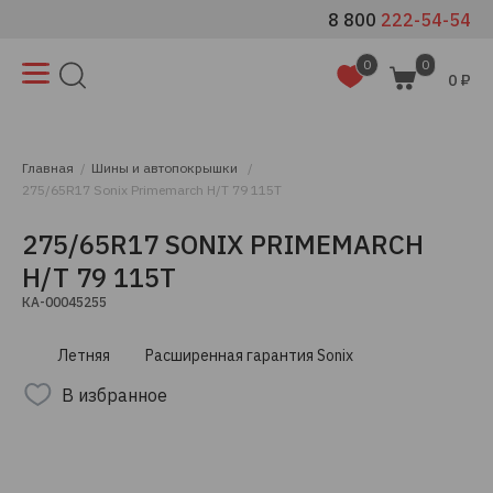
8 800
222-54-54
0
0
0 ₽
Главная
Шины и автопокрышки
275/65R17 Sonix Primemarch H/T 79 115T
275/65R17 SONIX PRIMEMARCH
H/T 79 115T
КА-00045255
Летняя
Расширенная гарантия Sonix
В избранное