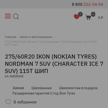
8 800
222-54-54
0
0
0 ₽
Главная
Шины и автопокрышки
275/60R20 Ikon (Nokian Tyres) Nordman 7 SUV (Character Ice 7 SUV)
115T шип
275/60R20 IKON (NOKIAN TYRES)
NORDMAN 7 SUV (CHARACTER ICE 7
SUV) 115T ШИП
КА-00049158
Зимняя
Шипованная
Шиномонтаж в подарок
Расширенная гарантия 1 год Ikon Tyres
В избранное