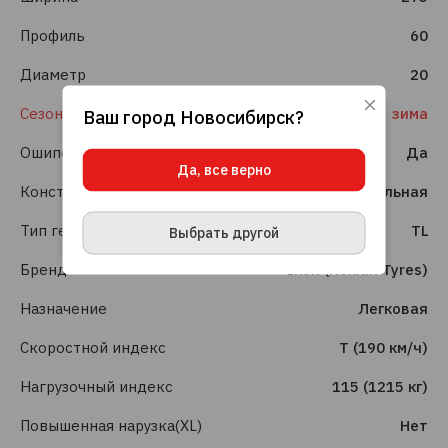
Профиль
60
Диаметр
20
Сезонность
зима
Ваш город
Новосибирск
?
Используя данный сайт, вы даете согласие
на использование файлов cookie, данных об
Ошиповка шин
Да
IP-адресе и местоположении, помогающих
Да, все верно
нам делать его удобнее для вас.
Подробнее
Конструкция шины
Радиальная
ПРИНЯТЬ И ЗАКРЫТЬ
Тип герметизации
TL
Выбрать другой
Бренд
Ikon (Nokian Tyres)
Назначение
Легковая
Скоростной индекс
T (190 км/ч)
Нагрузочный индекс
115 (1215 кг)
Повышенная нарузка(XL)
Нет