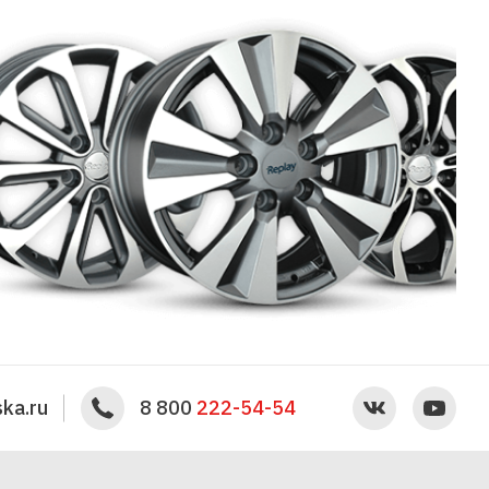
ka.ru
8 800
222-54-54