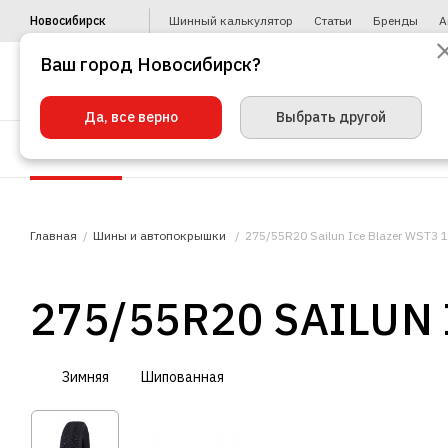
Новосибирск
Шинный калькулятор
Статьи
Бренды
А
Ваш город Новосибирск?
Да, все верно
Выбрать другой
Шины
Диски
Уценка
Автото
Главная
Шины и автопокрышки
275/55R20 Sailun Ice Blazer WST3 
275/55R20 SAILUN
Зимняя
Шипованная