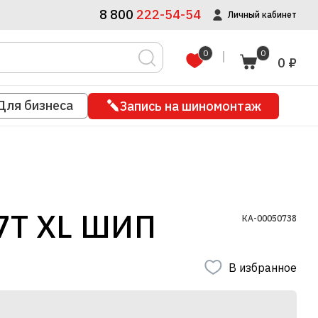
8 800
222-54-54
Личный кабинет
0
0
0 ₽
Для бизнеса
Запись на шиномонтаж
7T XL ШИП
КА-00050738
В избранное