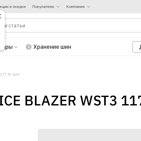
кции и скидки
Покупателю
Компания
вары
Хранение шин
117T XL шип
 ICE BLAZER WST3 11