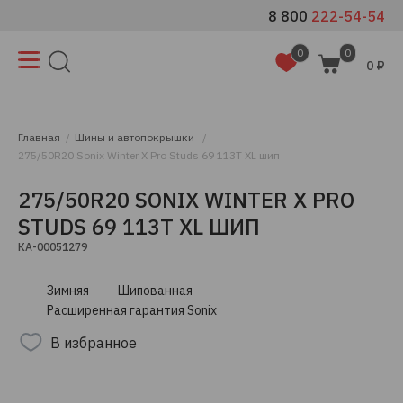
8 800
222-54-54
0
0
0 ₽
Главная
Шины и автопокрышки
275/50R20 Sonix Winter X Pro Studs 69 113T XL шип
275/50R20 SONIX WINTER X PRO
STUDS 69 113T XL ШИП
КА-00051279
Зимняя
Шипованная
Расширенная гарантия Sonix
В избранное