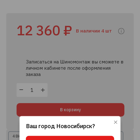
12 360 ₽
В наличии 4 шт
Записаться на Шиномонтаж вы сможете в
личном кабинете после оформления
заказа
В корзину
Ваш город
Новосибирск
?
Используя данный сайт, вы даете согласие
на использование файлов cookie, данных об
4 ВИДА РАССРОЧКИ
8+ КРЕДИТНЫХ ПРЕДЛОЖЕНИЙ
IP-адресе и местоположении, помогающих