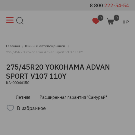
8 800
222-54-54
0
0
0 ₽
Главная
Шины и автопокрышки
275/45R20 Yokohama Advan Sport V107 110Y
275/45R20 YOKOHAMA ADVAN
SPORT V107 110Y
КА-00046150
Летняя
Расширенная гарантия "Самурай"
В избранное