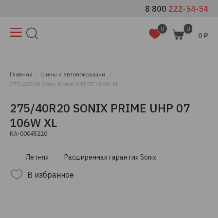
8 800
222-54-54
0
0
0 ₽
Главная
Шины и автопокрышки
275/40R20 Sonix Prime UHP 07 106W XL
275/40R20 SONIX PRIME UHP 07
106W XL
КА-00045220
Летняя
Расширенная гарантия Sonix
В избранное