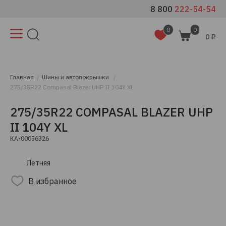
8 800
222-54-54
0
0
0 ₽
Главная
Шины и автопокрышки
275/35R22 Compasal Blazer UHP II 104Y XL
275/35R22 COMPASAL BLAZER UHP
II 104Y XL
КА-00056326
Летняя
В избранное