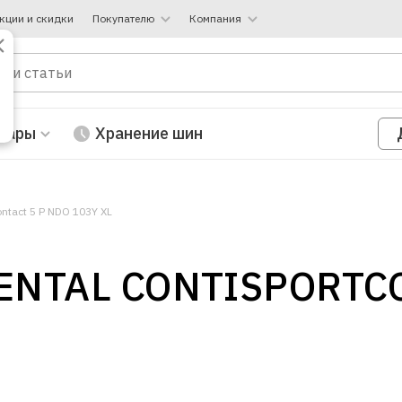
кции и скидки
Покупателю
Компания
вары
Хранение шин
ntact 5 P NDO 103Y XL
ENTAL CONTISPORTCO