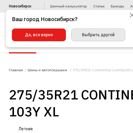
Новосибирск
Шинный калькулятор
Статьи
Бренды
А
Ваш город Новосибирск?
Да, все верно
Выбрать другой
Шины
Диски
Уценка
Автото
Главная
Шины и автопокрышки
275/35R21 Continental ContiSportCo
275/35R21 CONTIN
103Y XL
Летняя