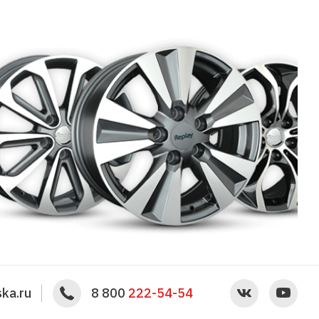
ka.ru
8 800
222-54-54