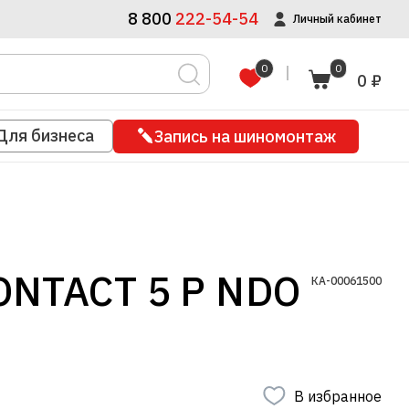
8 800
222-54-54
Личный кабинет
0
0
0 ₽
Для бизнеса
Запись на шиномонтаж
NTACT 5 P NDO
КА-00061500
В избранное