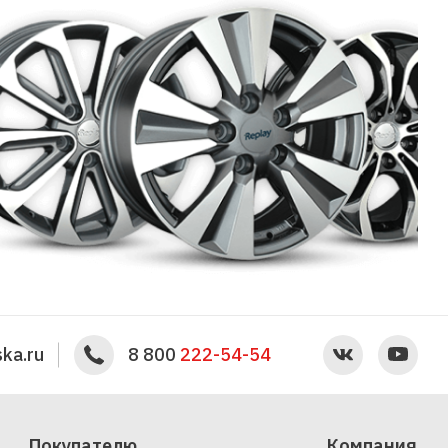
ka.ru
8 800
222-54-54
Покупателю
Компания