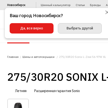
Новосибирск
Шинный калькулятор
Статьи
Бренды
А
Ваш город Новосибирск?
Да, все верно
Выбрать другой
Шины
Диски
Уценка
Автото
Главная
Шины и автопокрышки
275/30R20 Sonix L-Zeal 56 97W XL
275/30R20 SONIX L
Летняя
Расширенная гарантия Sonix