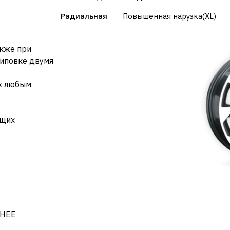
Радиальная
Повышенная нарузка(XL)
акже при
иповке двумя
к любым
ющих
НЕЕ