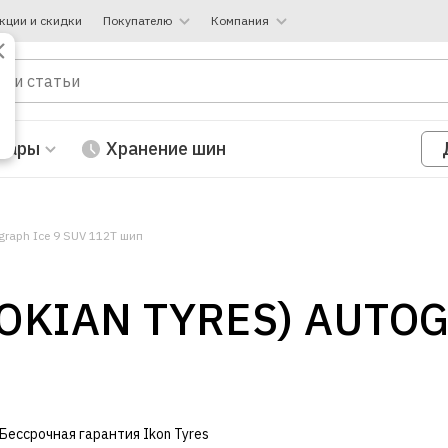
кции и скидки
Покупателю
Компания
вары
Хранение шин
graph Ice 9 SUV 112T шип
OKIAN TYRES) AUTOG
Бессрочная гарантия Ikon Tyres