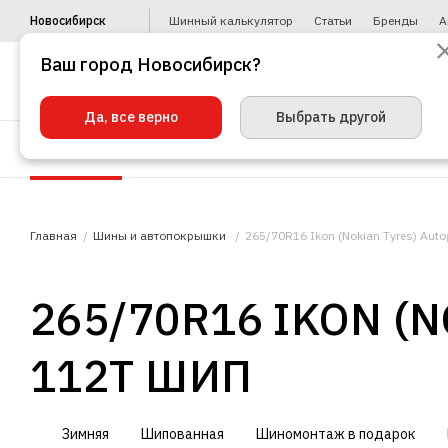
Новосибирск
Шинный калькулятор
Статьи
Бренды
А
Ваш город Новосибирск?
Да, все верно
Выбрать другой
Шины
Диски
Уценка
Автото
Главная
Шины и автопокрышки
265/70R16 Ikon (Nokian Tyres) Auto
265/70R16 IKON (N
112T ШИП
Зимняя
Шипованная
Шиномонтаж в подарок