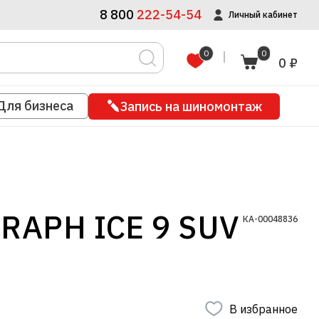
8 800
222-54-54
Личный кабинет
0
0
0 ₽
Для бизнеса
Запись на шиномонтаж
RAPH ICE 9 SUV
КА-00048836
В избранное