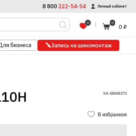
8 800
222-54-54
Личный кабинет
0
0
0 ₽
Для бизнеса
Запись на шиномонтаж
110H
КА-00045273
В избранное