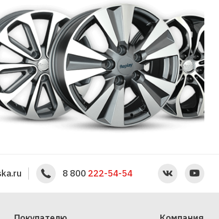
ka.ru
8 800
222-54-54
Покупателю
Компания