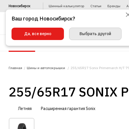
Новосибирск
Шинный калькулятор
Статьи
Бренды
А
Ваш город Новосибирск?
Да, все верно
Выбрать другой
Шины
Диски
Уценка
Автото
Главная
Шины и автопокрышки
255/65R17 Sonix Primemarch H/T 7
255/65R17 SONIX 
Летняя
Расширенная гарантия Sonix