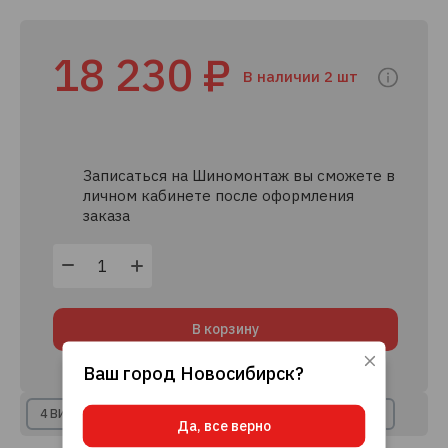
18 230 ₽
В наличии 2 шт
Записаться на Шиномонтаж вы сможете в
личном кабинете после оформления
заказа
В корзину
Ваш город
Новосибирск
?
Используя данный сайт, вы даете согласие
на использование файлов cookie, данных об
IP-адресе и местоположении, помогающих
4 ВИДА РАССРОЧКИ
8+ КРЕДИТНЫХ ПРЕДЛОЖЕНИЙ
Да, все верно
нам делать его удобнее для вас.
Подробнее