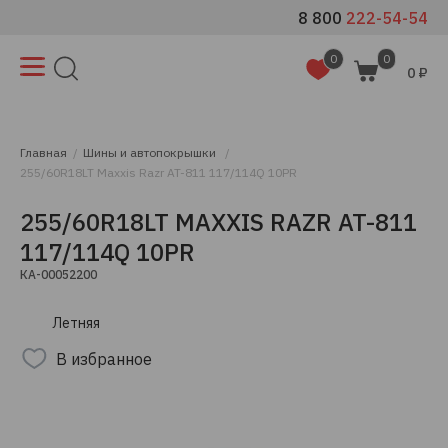
8 800
222-54-54
0
0
0 ₽
Главная
Шины и автопокрышки
255/60R18LT Maxxis Razr AT-811 117/114Q 10PR
255/60R18LT MAXXIS RAZR AT-811
117/114Q 10PR
КА-00052200
Летняя
В избранное