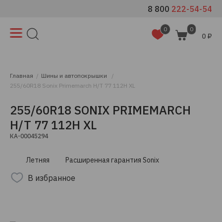
8 800
222-54-54
0
0
0 ₽
Главная
Шины и автопокрышки
255/60R18 Sonix Primemarch H/T 77 112H XL
255/60R18 SONIX PRIMEMARCH
H/T 77 112H XL
КА-00045294
Летняя
Расширенная гарантия Sonix
В избранное