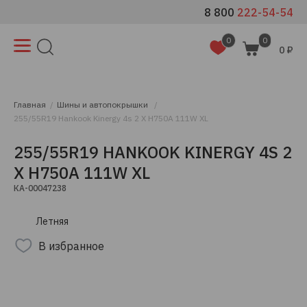
8 800
222-54-54
0
0
0 ₽
Главная
Шины и автопокрышки
255/55R19 Hankook Kinergy 4s 2 X H750A 111W XL
255/55R19 HANKOOK KINERGY 4S 2
X H750A 111W XL
КА-00047238
Летняя
В избранное