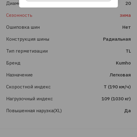
Диаметр
20
Сезонность
зима
Ошиповка шин
Нет
Конструкция шины
Радиальная
Тип герметизации
TL
Бренд
Kumho
Назначение
Легковая
Скоростной индекс
T (190 км/ч)
Нагрузочный индекс
109 (1030 кг)
Повышенная нарузка(XL)
Да