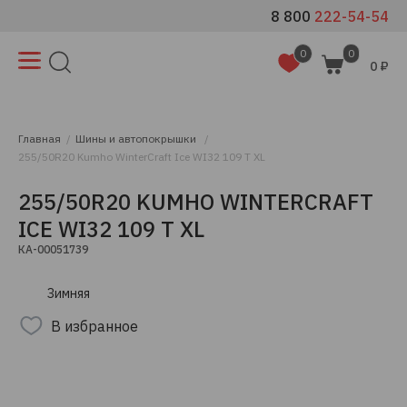
8 800
222-54-54
0
0
0 ₽
Главная
Шины и автопокрышки
255/50R20 Kumho WinterCraft Ice WI32 109 T XL
255/50R20 KUMHO WINTERCRAFT
ICE WI32 109 T XL
КА-00051739
Зимняя
В избранное