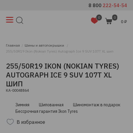
8 800
222-54-54
0
0
0 ₽
Главная
Шины и автопокрышки
255/50R19 Ikon (Nokian Tyres) Autograph Ice 9 SUV 107T XL шип
255/50R19 IKON (NOKIAN TYRES)
AUTOGRAPH ICE 9 SUV 107T XL
ШИП
КА-00048864
Зимняя
Шипованная
Шиномонтаж в подарок
Бессрочная гарантия Ikon Tyres
В избранное