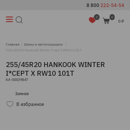
8 800
222-54-54
0
0
0 ₽
Главная
Шины и автопокрышки
255/45R20 Hankook Winter i*cept X RW10 101T
255/45R20 HANKOOK WINTER
I*CEPT X RW10 101T
КА-00039847
Зимняя
В избранное