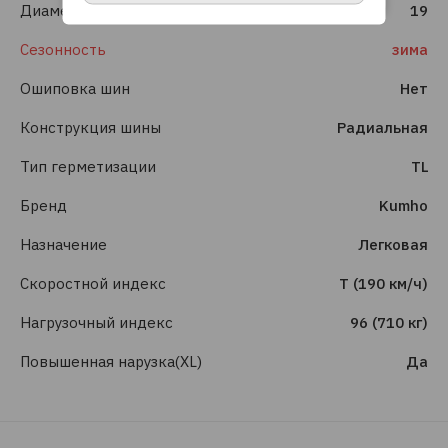
Диаметр
19
Сезонность
зима
Ошиповка шин
Нет
Конструкция шины
Радиальная
Тип герметизации
TL
Бренд
Kumho
Назначение
Легковая
Скоростной индекс
T (190 км/ч)
Нагрузочный индекс
96 (710 кг)
Повышенная нарузка(XL)
Да