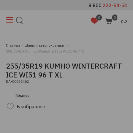
8 800
222-54-54
0
0
0 ₽
Главная
Шины и автопокрышки
255/35R19 Kumho WinterCraft Ice WI51 96 T XL
255/35R19 KUMHO WINTERCRAFT
ICE WI51 96 T XL
КА-00051462
Зимняя
В избранное