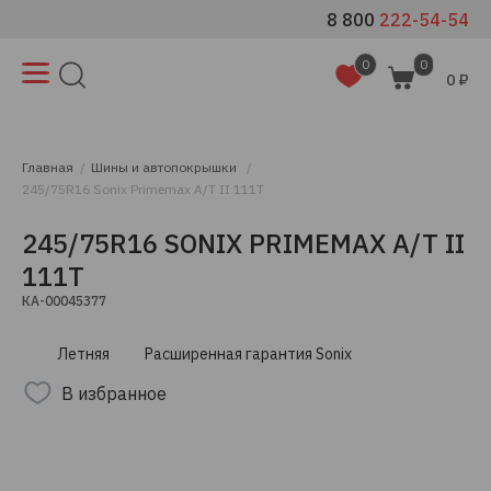
8 800
222-54-54
0
0
0 ₽
Главная
Шины и автопокрышки
245/75R16 Sonix Primemax A/T II 111T
245/75R16 SONIX PRIMEMAX A/T II
111T
КА-00045377
Летняя
Расширенная гарантия Sonix
В избранное