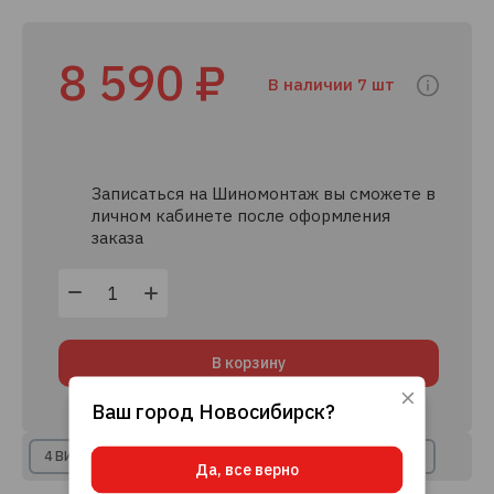
8 590 ₽
В наличии 7 шт
Записаться на Шиномонтаж вы сможете в
личном кабинете после оформления
заказа
В корзину
Ваш город
Новосибирск
?
Используя данный сайт, вы даете согласие
на использование файлов cookie, данных об
IP-адресе и местоположении, помогающих
4 ВИДА РАССРОЧКИ
8+ КРЕДИТНЫХ ПРЕДЛОЖЕНИЙ
Да, все верно
нам делать его удобнее для вас.
Подробнее