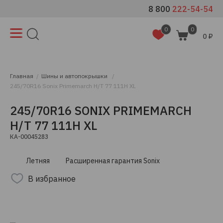
8 800
222-54-54
0
0
0 ₽
Главная
Шины и автопокрышки
245/70R16 Sonix Primemarch H/T 77 111H XL
245/70R16 SONIX PRIMEMARCH
H/T 77 111H XL
КА-00045283
Летняя
Расширенная гарантия Sonix
В избранное