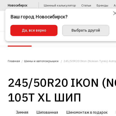
Новосибирск
Шинный калькулятор
Статьи
Бренды
А
Ваш город Новосибирск?
Да, все верно
Выбрать другой
Шины
Диски
Уценка
Автото
Главная
Шины и автопокрышки
245/50R20 Ikon (Nokian Tyres) Auto
245/50R20 IKON (N
105T XL ШИП
Зимняя
Шипованная
Шиномонтаж в подарок