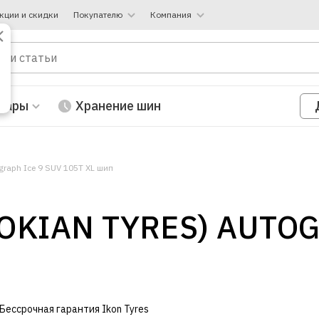
кции и скидки
Покупателю
Компания
вары
Хранение шин
graph Ice 9 SUV 105T XL шип
OKIAN TYRES) AUTOG
Бессрочная гарантия Ikon Tyres