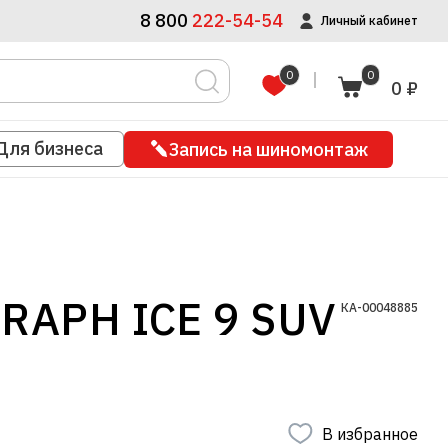
8 800
222-54-54
Личный кабинет
0
0
0 ₽
Для бизнеса
Запись на шиномонтаж
RAPH ICE 9 SUV
КА-00048885
В избранное