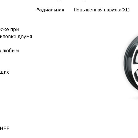
Радиальная
Повышенная нарузка(XL)
акже при
иповке двумя
к любым
ющих
НЕЕ