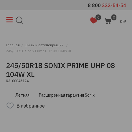
8 800
222-54-54
0
0
0 ₽
Главная
Шины и автопокрышки
245/50R18 Sonix Prime UHP 08 104W XL
245/50R18 SONIX PRIME UHP 08
104W XL
КА-00045124
Летняя
Расширенная гарантия Sonix
В избранное