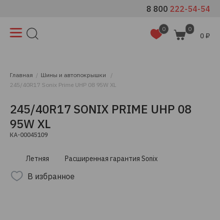
8 800
222-54-54
0
0
0 ₽
Главная
Шины и автопокрышки
245/40R17 Sonix Prime UHP 08 95W XL
245/40R17 SONIX PRIME UHP 08
95W XL
КА-00045109
Летняя
Расширенная гарантия Sonix
В избранное