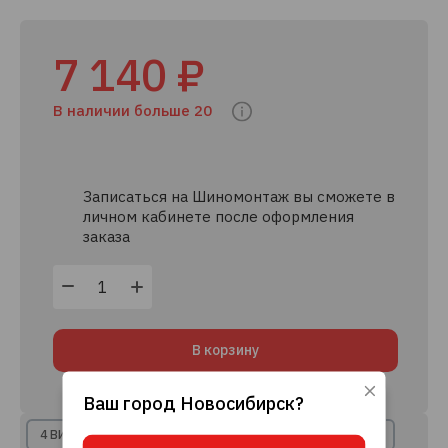
7 140 ₽
В наличии больше 20
Записаться на Шиномонтаж вы сможете в
личном кабинете после оформления
заказа
В корзину
Ваш город
Новосибирск
?
Используя данный сайт, вы даете согласие
на использование файлов cookie, данных об
4 ВИДА РАССРОЧКИ
8+ КРЕДИТНЫХ ПРЕДЛОЖЕНИЙ
IP-адресе и местоположении, помогающих