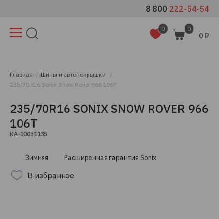
8 800
222-54-54
0
0
0 ₽
Главная
Шины и автопокрышки
235/70R16 Sonix Snow Rover 966 106T
235/70R16 SONIX SNOW ROVER 966
106T
КА-00051135
Зимняя
Расширенная гарантия Sonix
В избранное