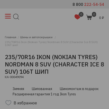
8 800
222-54-54
0
0
0 ₽
Главная
Шины и автопокрышки
235/70R16 Ikon (Nokian Tyres) Nordman 8 SUV (Character Ice 8 SUV)
106T шип
235/70R16 IKON (NOKIAN TYRES)
NORDMAN 8 SUV (CHARACTER ICE 8
SUV) 106T ШИП
КА-00049094
Зимняя
Шипованная
Шиномонтаж в подарок
Расширенная гарантия 1 год Ikon Tyres
В избранное