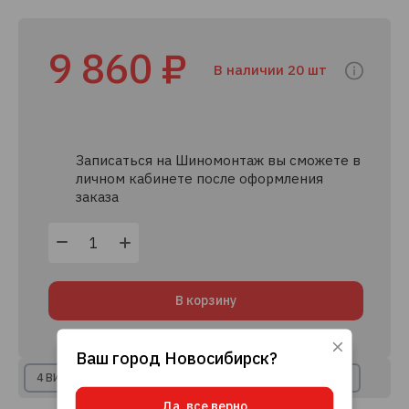
9 860 ₽
В наличии 20 шт
Записаться на Шиномонтаж вы сможете в
личном кабинете после оформления
заказа
В корзину
Ваш город
Новосибирск
?
Используя данный сайт, вы даете согласие
4 ВИДА РАССРОЧКИ
8+ КРЕДИТНЫХ ПРЕДЛОЖЕНИЙ
на использование файлов cookie, данных об
IP-адресе и местоположении, помогающих
Да, все верно
нам делать его удобнее для вас.
Подробнее