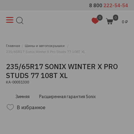
8 800
222-54-54
0
0
0 ₽
Главная
Шины и автопокрышки
235/65R17 Sonix Winter X Pro Studs 77 108T XL
235/65R17 SONIX WINTER X PRO
STUDS 77 108T XL
КА-00051330
Зимняя
Расширенная гарантия Sonix
В избранное