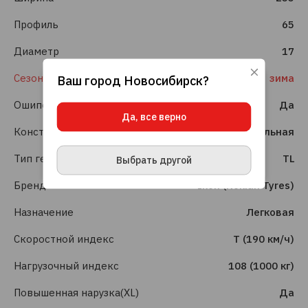
Профиль
65
Диаметр
17
Сезонность
зима
Ваш город
Новосибирск
?
Используя данный сайт, вы даете согласие
на использование файлов cookie, данных об
Ошиповка шин
Да
IP-адресе и местоположении, помогающих
Да, все верно
нам делать его удобнее для вас.
Подробнее
Конструкция шины
Радиальная
ПРИНЯТЬ И ЗАКРЫТЬ
Тип герметизации
TL
Выбрать другой
Бренд
Ikon (Nokian Tyres)
Назначение
Легковая
Скоростной индекс
T (190 км/ч)
Нагрузочный индекс
108 (1000 кг)
Повышенная нарузка(XL)
Да