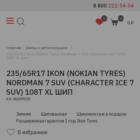
8 800
222-54-54
0
0
0 ₽
Главная
Шины и автопокрышки
235/65R17 Ikon (Nokian Tyres) Nordman 7 SUV (Character Ice 7 SUV)
108T XL шип
235/65R17 IKON (NOKIAN TYRES)
NORDMAN 7 SUV (CHARACTER ICE 7
SUV) 108T XL ШИП
КА-00049138
Зимняя
Шипованная
Шиномонтаж в подарок
Расширенная гарантия 1 год Ikon Tyres
В избранное