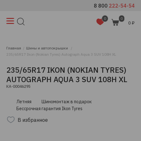
8 800
222-54-54
0
0
0 ₽
Главная
Шины и автопокрышки
235/65R17 Ikon (Nokian Tyres) Autograph Aqua 3 SUV 108H XL
235/65R17 IKON (NOKIAN TYRES)
AUTOGRAPH AQUA 3 SUV 108H XL
КА-00046295
Летняя
Шиномонтаж в подарок
Бессрочная гарантия Ikon Tyres
В избранное