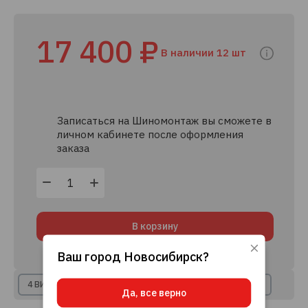
17 400 ₽
В наличии 12 шт
Записаться на Шиномонтаж вы сможете в
личном кабинете после оформления
заказа
В корзину
Ваш город
Новосибирск
?
Используя данный сайт, вы даете согласие
на использование файлов cookie, данных об
IP-адресе и местоположении, помогающих
4 ВИДА РАССРОЧКИ
8+ КРЕДИТНЫХ ПРЕДЛОЖЕНИЙ
Да, все верно
нам делать его удобнее для вас.
Подробнее