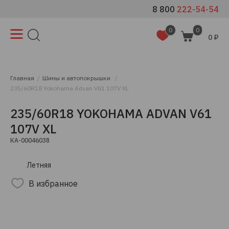
8 800
222-54-54
0
0
0 ₽
Главная
Шины и автопокрышки
235/60R18 Yokohama Advan V61 107V XL
235/60R18 YOKOHAMA ADVAN V61
107V XL
КА-00046038
Летняя
В избранное