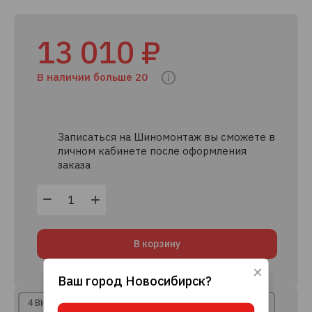
13 010 ₽
В наличии больше 20
Записаться на Шиномонтаж вы сможете в
личном кабинете после оформления
заказа
В корзину
Ваш город
Новосибирск
?
Используя данный сайт, вы даете согласие
на использование файлов cookie, данных об
4 ВИДА РАССРОЧКИ
8+ КРЕДИТНЫХ ПРЕДЛОЖЕНИЙ
IP-адресе и местоположении, помогающих