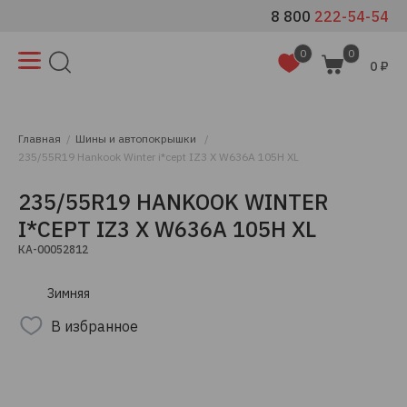
8 800
222-54-54
0
0
0 ₽
Главная
Шины и автопокрышки
235/55R19 Hankook Winter i*cept IZ3 X W636A 105H XL
235/55R19 HANKOOK WINTER
I*CEPT IZ3 X W636A 105H XL
КА-00052812
Зимняя
В избранное