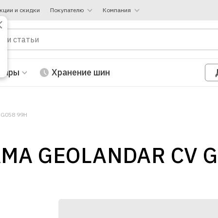
кции и скидки
Покупателю
Компания
вары
Хранение шин
 G058 99H
MA GEOLANDAR CV G