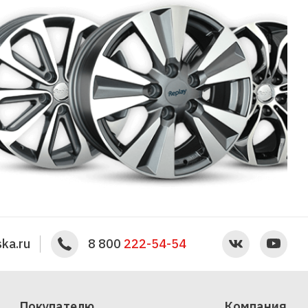
ka.ru
8 800
222-54-54
Покупателю
Компания