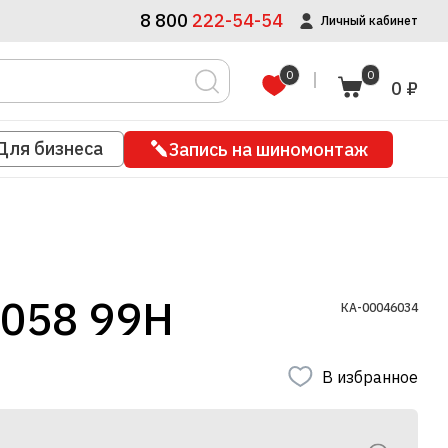
8 800
222-54-54
Личный кабинет
0
0
0 ₽
Для бизнеса
Запись на шиномонтаж
058 99H
КА-00046034
В избранное