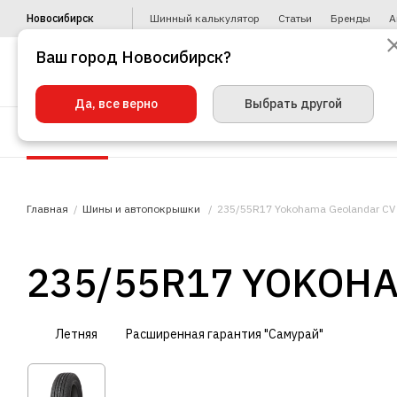
Новосибирск
Шинный калькулятор
Статьи
Бренды
А
Ваш город Новосибирск?
Да, все верно
Выбрать другой
Шины
Диски
Уценка
Автото
Главная
Шины и автопокрышки
235/55R17 Yokohama Geolandar CV
235/55R17 YOKOHA
Летняя
Расширенная гарантия "Самурай"