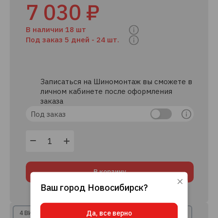
7 030 ₽
В наличии 18 шт
Под заказ 5 дней -
24 шт.
Записаться на Шиномонтаж вы сможете в
личном кабинете после оформления
заказа
Под заказ
В корзину
Ваш город
Новосибирск
?
Используя данный сайт, вы даете согласие
на использование файлов cookie, данных об
IP-адресе и местоположении, помогающих
Да, все верно
нам делать его удобнее для вас.
Подробнее
4 ВИДА РАССРОЧКИ
8+ КРЕДИТНЫХ ПРЕДЛОЖЕНИЙ