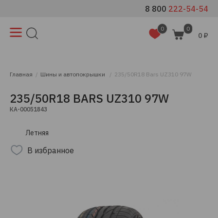
8 800
222-54-54
0
0
0 ₽
Главная
Шины и автопокрышки
235/50R18 Bars UZ310 97W
235/50R18 BARS UZ310 97W
КА-00051843
Летняя
В избранное