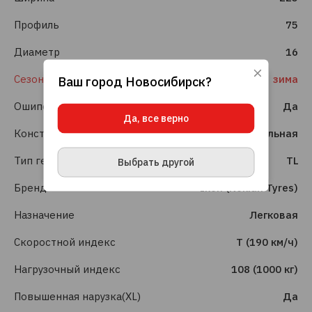
Профиль
75
Диаметр
16
Сезонность
зима
Ваш город
Новосибирск
?
Используя данный сайт, вы даете согласие
на использование файлов cookie, данных об
Ошиповка шин
Да
IP-адресе и местоположении, помогающих
Да, все верно
нам делать его удобнее для вас.
Подробнее
Конструкция шины
Радиальная
ПРИНЯТЬ И ЗАКРЫТЬ
Тип герметизации
TL
Выбрать другой
Бренд
Ikon (Nokian Tyres)
Назначение
Легковая
Скоростной индекс
T (190 км/ч)
Нагрузочный индекс
108 (1000 кг)
Повышенная нарузка(XL)
Да