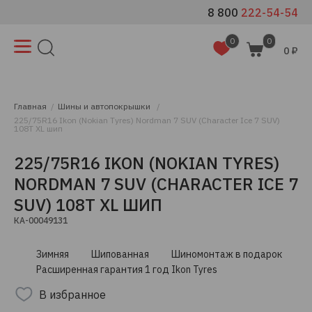
8 800
222-54-54
0
0
0 ₽
Главная
Шины и автопокрышки
225/75R16 Ikon (Nokian Tyres) Nordman 7 SUV (Character Ice 7 SUV)
108T XL шип
225/75R16 IKON (NOKIAN TYRES)
NORDMAN 7 SUV (CHARACTER ICE 7
SUV) 108T XL ШИП
КА-00049131
Зимняя
Шипованная
Шиномонтаж в подарок
Расширенная гарантия 1 год Ikon Tyres
В избранное