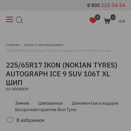
8 800
222-54-54
0
0
0 ₽
Главная
Шины и автопокрышки
225/65R17 Ikon (Nokian Tyres) Autograph Ice 9 SUV 106T XL шип
225/65R17 IKON (NOKIAN TYRES)
AUTOGRAPH ICE 9 SUV 106T XL
ШИП
КА-00048838
Зимняя
Шипованная
Шиномонтаж в подарок
Бессрочная гарантия Ikon Tyres
В избранное