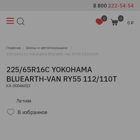
8 800
222-54-54
0
0
0 ₽
Главная
Шины и автопокрышки
225/65R16C Yokohama BluEarth-Van RY55 112/110T
225/65R16C YOKOHAMA
BLUEARTH-VAN RY55 112/110T
КА-00046013
Летняя
В избранное