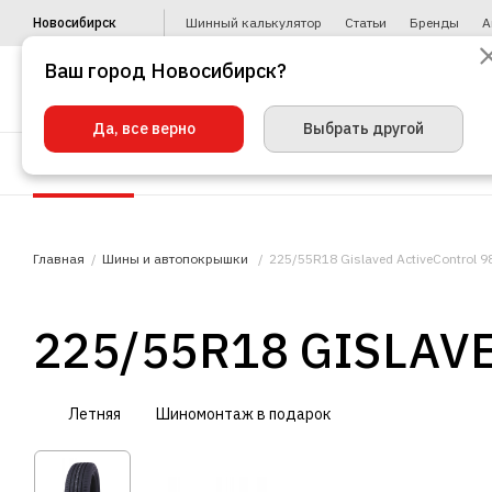
Новосибирск
Шинный калькулятор
Статьи
Бренды
А
Ваш город Новосибирск?
Да, все верно
Выбрать другой
Шины
Диски
Уценка
Автото
Главная
Шины и автопокрышки
225/55R18 Gislaved ActiveControl 9
225/55R18 GISLAV
Летняя
Шиномонтаж в подарок