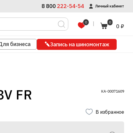
8 800
222-54-54
Личный кабинет
0
0
0 ₽
Для бизнеса
Запись на шиномонтаж
8V FR
КА-00071609
В избранное