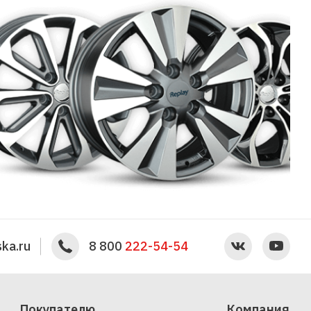
ka.ru
8 800
222-54-54
Покупателю
Компания