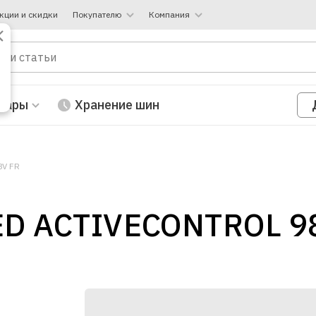
кции и скидки
Покупателю
Компания
вары
Хранение шин
8V FR
ED ACTIVECONTROL 9