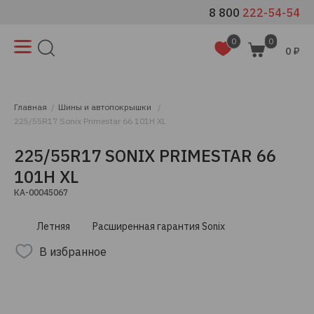
8 800
222-54-54
0
0
0 ₽
Главная
Шины и автопокрышки
225/55R17 Sonix Primestar 66 101H XL
225/55R17 SONIX PRIMESTAR 66
101H XL
КА-00045067
Летняя
Расширенная гарантия Sonix
В избранное