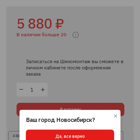
5 880 ₽
В наличии больше 20
Записаться на Шиномонтаж вы сможете в
личном кабинете после оформления
заказа
В корзину
Ваш город
Новосибирск
?
Используя данный сайт, вы даете согласие
на использование файлов cookie, данных об
IP-адресе и местоположении, помогающих
Да, все верно
4 ВИДА РАССРОЧКИ
8+ КРЕДИТНЫХ ПРЕДЛОЖЕНИЙ
нам делать его удобнее для вас.
Подробнее