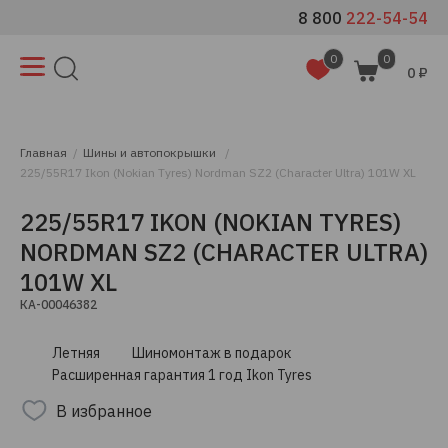
8 800
222-54-54
0
0
0 ₽
Главная
Шины и автопокрышки
225/55R17 Ikon (Nokian Tyres) Nordman SZ2 (Character Ultra) 101W XL
225/55R17 IKON (NOKIAN TYRES)
NORDMAN SZ2 (CHARACTER ULTRA)
101W XL
КА-00046382
Летняя
Шиномонтаж в подарок
Расширенная гарантия 1 год Ikon Tyres
В избранное