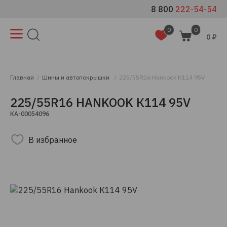
8 800
222-54-54
0
0
0 ₽
Главная
Шины и автопокрышки
225/55R16 Hankook К114 95V
225/55R16 HANKOOK К114 95V
КА-00054096
В избранное