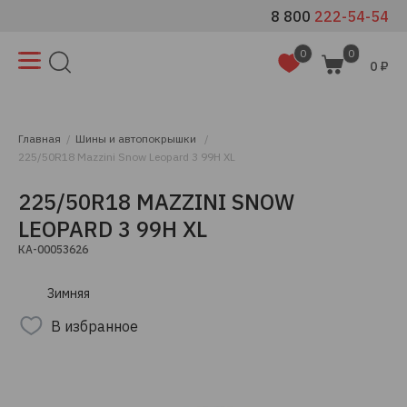
8 800
222-54-54
0
0
0 ₽
Главная
Шины и автопокрышки
225/50R18 Mazzini Snow Leopard 3 99H XL
225/50R18 MAZZINI SNOW
LEOPARD 3 99H XL
КА-00053626
Зимняя
В избранное