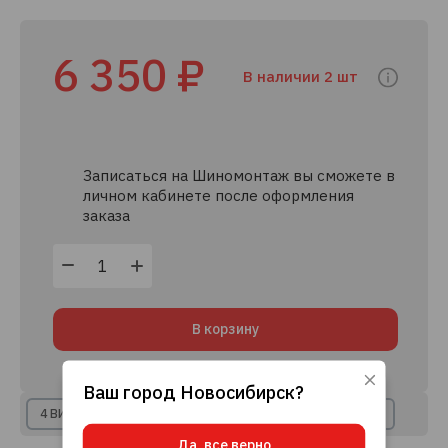
6 350 ₽
В наличии 2 шт
Записаться на Шиномонтаж вы сможете в
личном кабинете после оформления
заказа
В корзину
Ваш город
Новосибирск
?
Используя данный сайт, вы даете согласие
4 ВИДА РАССРОЧКИ
8+ КРЕДИТНЫХ ПРЕДЛОЖЕНИЙ
на использование файлов cookie, данных об
IP-адресе и местоположении, помогающих
Да, все верно
нам делать его удобнее для вас.
Подробнее