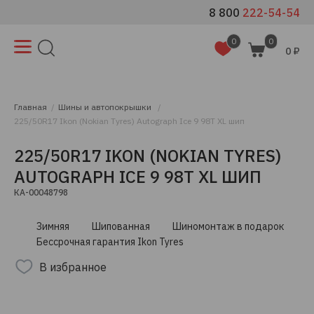
8 800
222-54-54
0
0
0 ₽
Главная
Шины и автопокрышки
225/50R17 Ikon (Nokian Tyres) Autograph Ice 9 98T XL шип
225/50R17 IKON (NOKIAN TYRES)
AUTOGRAPH ICE 9 98T XL ШИП
КА-00048798
Зимняя
Шипованная
Шиномонтаж в подарок
Бессрочная гарантия Ikon Tyres
В избранное