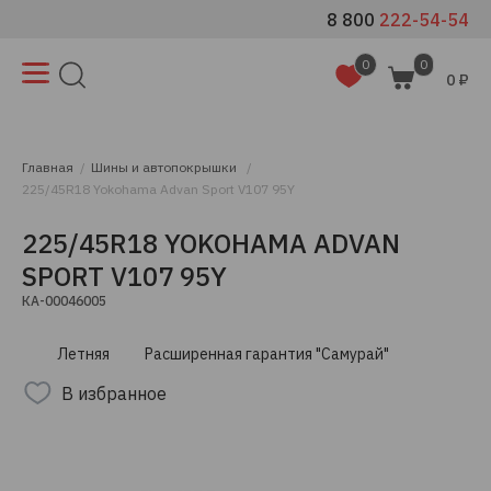
8 800
222-54-54
0
0
0 ₽
Главная
Шины и автопокрышки
225/45R18 Yokohama Advan Sport V107 95Y
225/45R18 YOKOHAMA ADVAN
SPORT V107 95Y
КА-00046005
Летняя
Расширенная гарантия "Самурай"
В избранное