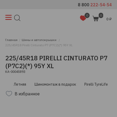
8 800
222-54-54
0
0
0 ₽
Главная
Шины и автопокрышки
225/45R18 Pirelli Cinturato P7 (P7C2)(*) 95Y XL
225/45R18 PIRELLI CINTURATO P7
(P7C2)(*) 95Y XL
КА-00045893
Летняя
Шиномонтаж в подарок
Pirelli TyreLife
В избранное