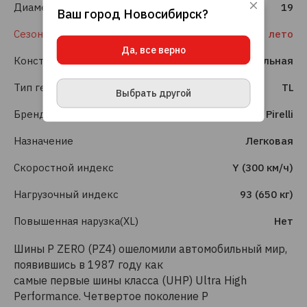
Диаметр
19
Ваш город
Новосибирск
?
Используя данный сайт, вы даете согласие
на использование файлов cookie, данных об
Сезонность
лето
IP-адресе и местоположении, помогающих
Да, все верно
нам делать его удобнее для вас.
Подробнее
Конструкция шины
Радиальная
ПРИНЯТЬ И ЗАКРЫТЬ
Тип герметизации
TL
Выбрать другой
Бренд
Pirelli
Назначение
Легковая
Скоростной индекс
Y (300 км/ч)
Нагрузочный индекс
93 (650 кг)
Повышенная нарузка(XL)
Нет
Шины P ZERO (PZ4) ошеломили автомобильный мир,
появившись в 1987 году как
самые первые шины класса (UHP) Ultra High
Performance. Четвертое поколение P