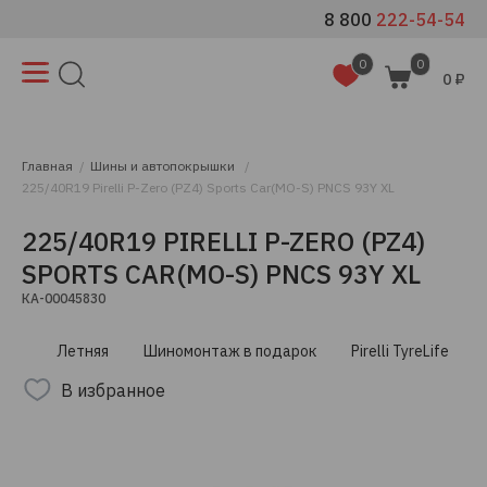
8 800
222-54-54
0
0
0 ₽
Главная
Шины и автопокрышки
225/40R19 Pirelli P-Zero (PZ4) Sports Car(MO-S) PNCS 93Y XL
225/40R19 PIRELLI P-ZERO (PZ4)
SPORTS CAR(MO-S) PNCS 93Y XL
КА-00045830
Летняя
Шиномонтаж в подарок
Pirelli TyreLife
В избранное