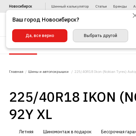
Новосибирск
Шинный калькулятор
Статьи
Бренды
А
Ваш город Новосибирск?
Да, все верно
Выбрать другой
Шины
Диски
Уценка
Автото
Главная
Шины и автопокрышки
225/40R18 Ikon (Nokian Tyres) Autog
225/40R18 IKON (
92Y XL
Летняя
Шиномонтаж в подарок
Бессрочная гара